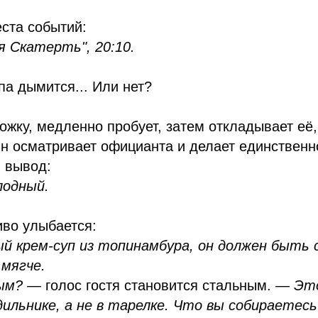
ста событий:
я Скатерть", 20:10.
па дымится... Или нет?
ложку, медленно пробует, затем откладывает её
Он осматривает официанта и делает единствен
 вывод:
лодный.
во улыбается:
й крем-суп из топинамбура, он должен быть 
 мягче.
ым? —
голос гостя становится стальным.
— Это
дильнике, а не в тарелке. Что вы собираетес