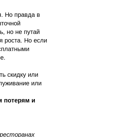
я. Но правда в
ыточной
, но не путай
я роста. Но если
есплатными
е.
ть скидку или
служивание или
м потерям и
 ресторанах