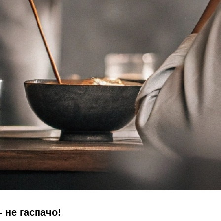
 не гаспачо!