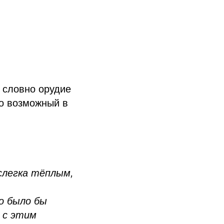
, словно орудие
но возможный в
слегка тёплым,
 было бы
ь с этим