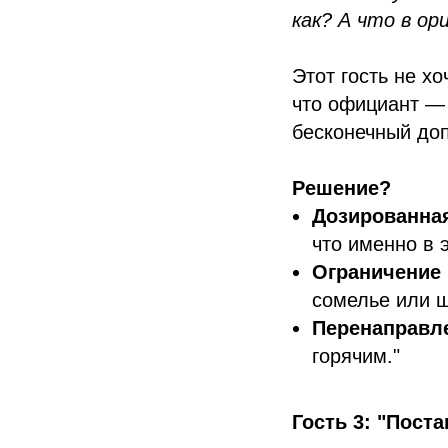
как? А что в о
Этот гость не х
что официант — 
бесконечный доп
Решение?
Дозированна
что именно в 
Ограничение 
сомелье или 
Перенаправле
горячим."
Гость 3: "Пост