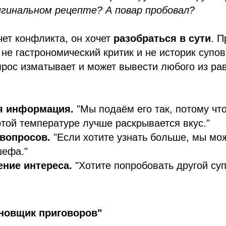
ригинальном рецепте? А повар пробовал?
очет конфликта, он хочет
разобраться в сути
. П
не гастрономический критик и не историк супов
рос изматывает и может вывести любого из ра
я информация.
"Мы подаём его так, потому чт
этой температуре лучше раскрывается вкус."
вопросов.
"Если хотите узнать больше, мы мо
шефа."
ние интереса.
"Хотите попробовать другой су
ановщик приговоров"