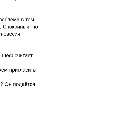
роблема в том,
. Спокойный, но
вновесия.
о шеф считает,
жем пригласить
п? Он подаётся