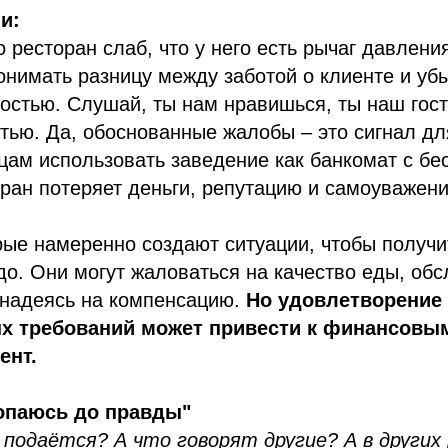
и:
о ресторан слаб, что у него есть рычаг давлени
онимать разницу между заботой о клиенте и уб
остью. Слушай, ты нам нравишься, ты наш гость
стью. Да, обоснованные жалобы – это сигнал дл
цам использовать заведение как банкомат с б
ран потеряет деньги, репутацию и самоуважени
орые намеренно создают ситуации, чтобы получи
о. Они могут жаловаться на качество еды, об
 надеясь на компенсацию.
Но удовлетворение
х требований может привести к финансовы
ент.
копаюсь до правды"
 подаётся? А что говорят другие? А в других