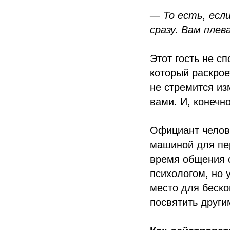
— То есть, если
сразу. Вам пле
Этот гость не с
который раскрое
не стремится из
вами. И, конечн
Официант челове
машиной для пер
время общения 
психологом, но 
место для беско
посвятить други