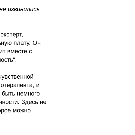
не извинились
эксперт,
ьную плату. Он
ит вместе с
ость".
чувственной
хотерапевта, и
 быть немного
нности. Здесь не
орое можно