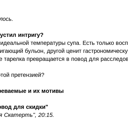
лось.
густил интригу?
 идеальной температуры супа. Есть только восп
гающий бульон, другой ценит гастрономическую
е тарелка превращается в повод для расследо
этой претензией?
зреваемые и их мотивы
повод для скидки"
я Скатерть", 20:15.