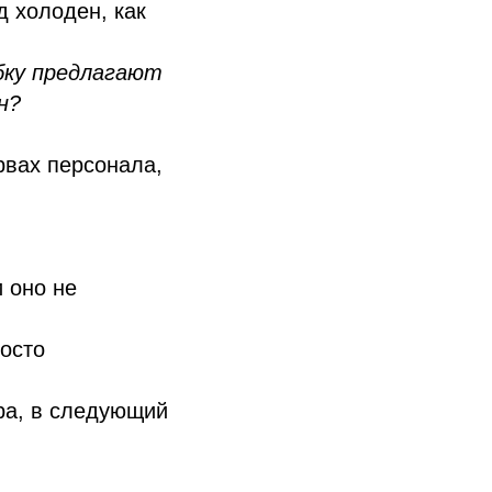
д холоден, как
бку предлагают
н?
рвах персонала,
 оно не
росто
ра, в следующий